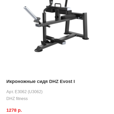
Икроножные сидя DHZ Evost I
Арт. E3062 (U3062)
DHZ fitness
1278 р.