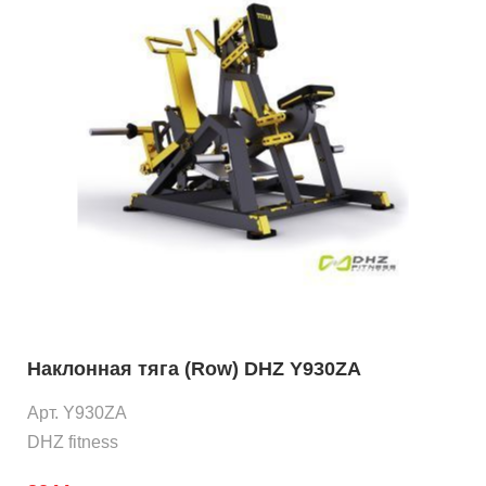
Наклонная тяга (Row) DHZ Y930ZA
Арт. Y930ZA
DHZ fitness