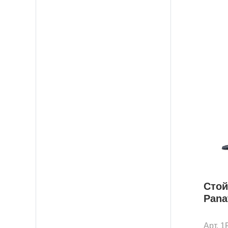
Стой
Pana
Арт. 