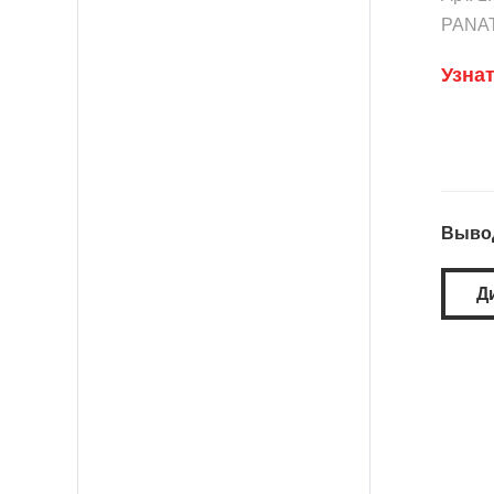
PANA
Узна
Вывод
Д